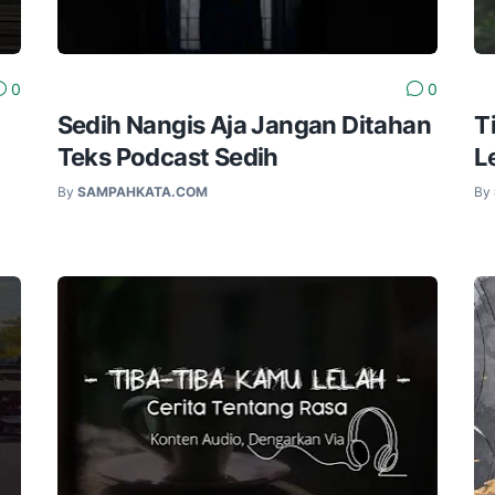
0
0
Sedih Nangis Aja Jangan Ditahan
T
Teks Podcast Sedih
L
By
SAMPAHKATA.COM
By