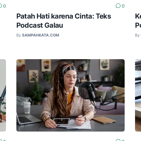
0
0
Patah Hati karena Cinta: Teks
K
Podcast Galau
P
By
SAMPAHKATA.COM
By