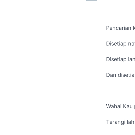
Pencarian 
Disetiap n
Disetiap l
Dan diseti
Wahai Kau p
Terangi la