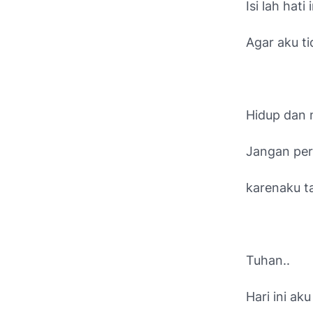
Isi lah hat
Agar aku t
Hidup dan 
Jangan per
karenaku t
Tuhan..
Hari ini a