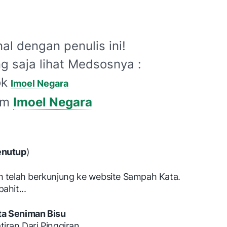
nal dengan penulis ini!
g saja lihat Medsosnya :
ok
Imoel Negara
am
Imoel Negara
enutup
)
h telah berkunjung ke website Sampah Kata.
ahit...
a Seniman Bisu
tiran Dari Pinggiran