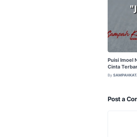
Puisi Imoel 
Cinta Terba
By
SAMPAHKAT
Post a C