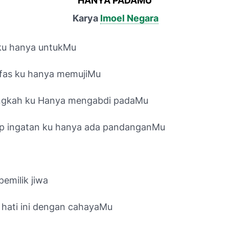
"HANYA PADAMU"
Karya
Imoel Negara
ku hanya untukMu
afas ku hanya memujiMu
angkah ku Hanya mengabdi padaMu
ap ingatan ku hanya ada pandanganMu
emilik jiwa
h hati ini dengan cahayaMu