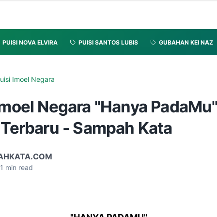
PUISI NOVA ELVIRA
PUISI SANTOS LUBIS
GUBAHAN KEI NAZ
uisi Imoel Negara
 Imoel Negara "Hanya PadaMu"
i Terbaru - Sampah Kata
AHKATA.COM
1
min read