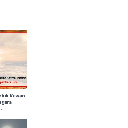
 Untuk Kawan
egara
021