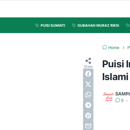
PUISI SUMIATI
GUBAHAN MURAZ RIKSI
Home
P
Puisi
Islam
SAMP
0
•