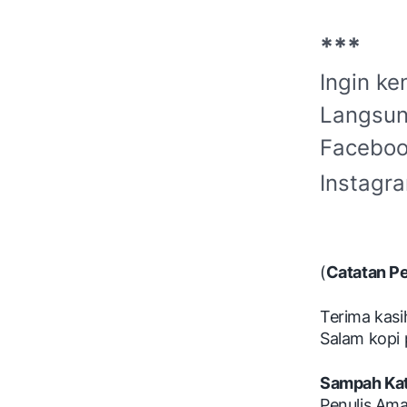
***
Ingin ke
Langsun
Facebo
Instagr
(
Catatan P
Terima kasi
Salam kopi p
Sampah Kat
Penulis Ama