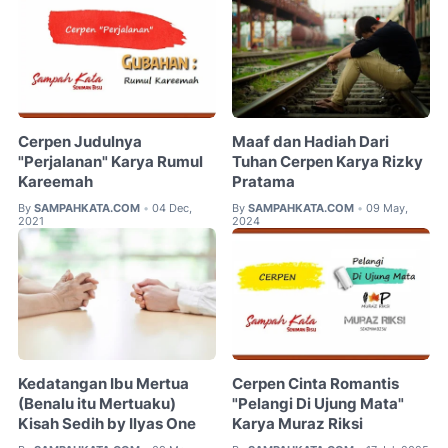
Cerpen Judulnya
Maaf dan Hadiah Dari
"Perjalanan" Karya Rumul
Tuhan Cerpen Karya Rizky
Kareemah
Pratama
By
SAMPAHKATA.COM
04 Dec,
By
SAMPAHKATA.COM
09 May,
•
•
2021
2024
Kedatangan Ibu Mertua
Cerpen Cinta Romantis
(Benalu itu Mertuaku)
"Pelangi Di Ujung Mata"
Kisah Sedih by Ilyas One
Karya Muraz Riksi