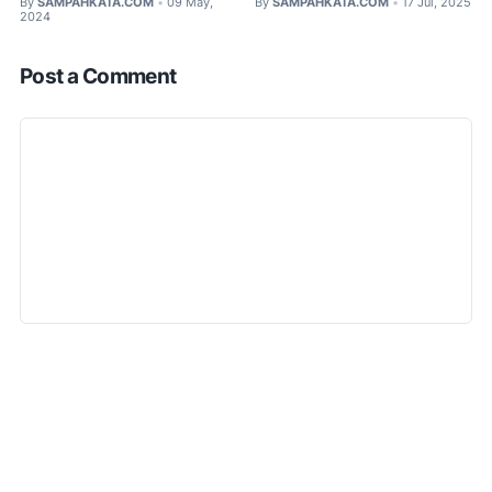
By
SAMPAHKATA.COM
09 May,
By
SAMPAHKATA.COM
17 Jul, 2025
•
•
2024
Post a Comment