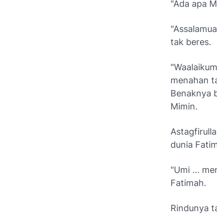
"Ada apa M
"Assalamua
tak beres.
"Waalaikum
menahan ta
Benaknya be
Mimin.
Astagfirulla
dunia Fati
"Umi ... m
Fatimah.
Rindunya t