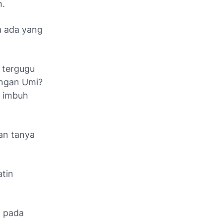
h.
a ada yang
 tergugu
engan Umi?
" imbuh
gan tanya
tin
i pada