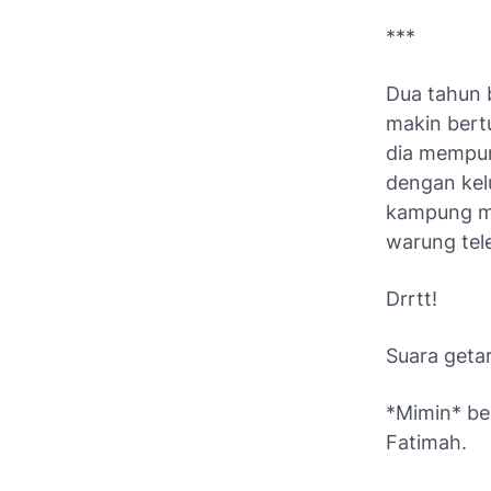
***
Dua tahun b
makin bert
dia mempuny
dengan kel
kampung m
warung tel
Drrtt!
Suara geta
*Mimin* be
Fatimah.