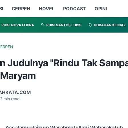
SI
CERPEN
NOVEL
PODCAST
OPINI
PUISI NOVA ELVIRA
PUISI SANTOS LUBIS
GUBAHAN KEI NAZ
CERPEN
n Judulnya "Rindu Tak Sampa
 Maryam
AHKATA.COM
2
min read
Assalamualaikum Warahmatullahi Wabarakatuh