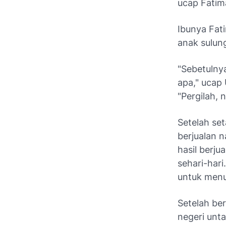
ucap Fatim
Ibunya Fat
anak sulun
"Sebetulny
apa," ucap
"Pergilah,
Setelah set
berjualan 
hasil berju
sehari-har
untuk menu
Setelah be
negeri unt