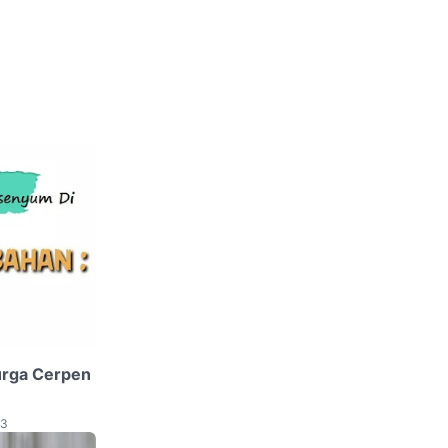
urga Cerpen
23