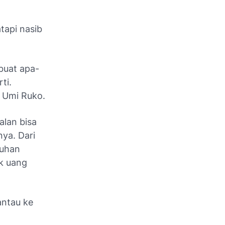
tapi nasib
buat apa-
ti.
h Umi Ruko.
alan bisa
ya. Dari
tuhan
ak uang
antau ke