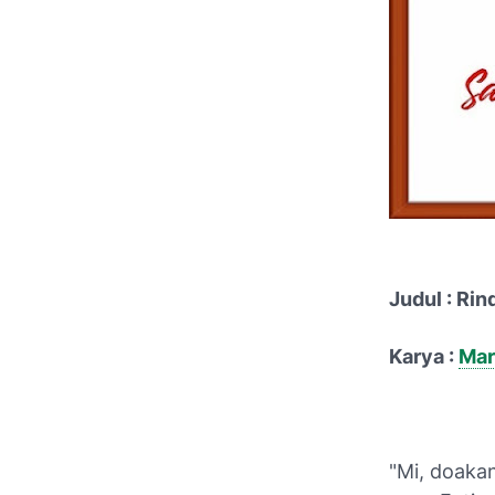
Judul : Ri
Karya :
Ma
"Mi, doakan