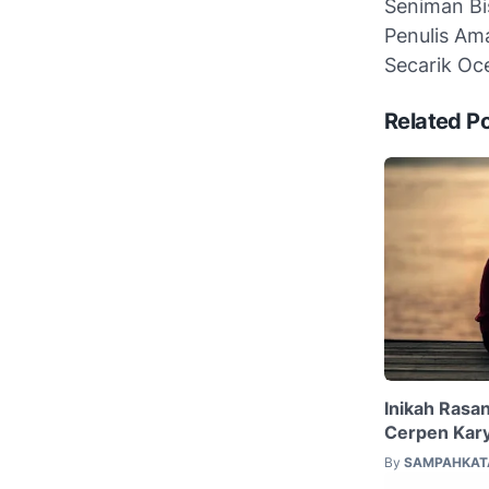
Seniman Bi
Penulis Ama
Secarik Oc
Related P
Inikah Rasa
Cerpen Kary
By
SAMPAHKAT