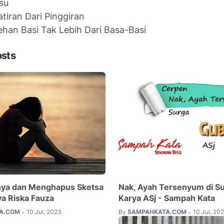
su
tiran Dari Pinggiran
ehan Basi Tak Lebih Dari Basa-Basi
osts
nya dan Menghapus Sketsa
Nak, Ayah Tersenyum di S
a Riska Fauza
Karya ASj - Sampah Kata
A.COM
10 Jul, 2023
By
SAMPAHKATA.COM
10 Jul, 20
•
•