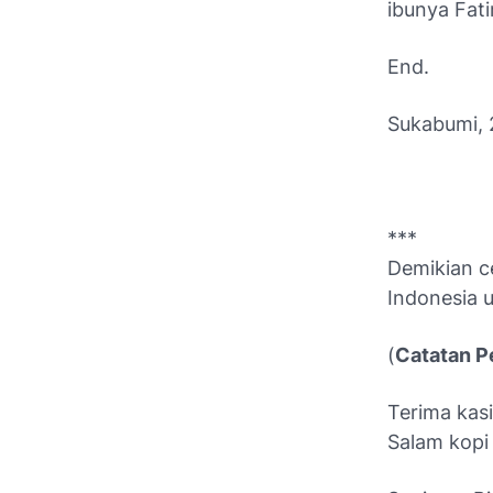
ibunya Fat
End.
Sukabumi, 
***
Demikian 
Indonesia 
(
Catatan P
Terima kas
Salam kopi 