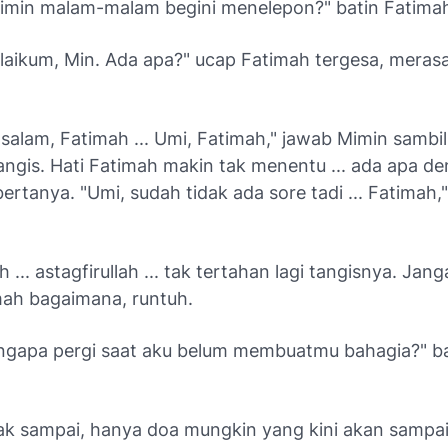
imin malam-malam begini menelepon?" batin Fatima
laikum, Min. Ada apa?" ucap Fatimah tergesa, meras
salam, Fatimah ... Umi, Fatimah," jawab Mimin sambil
ngis. Hati Fatimah makin tak menentu ... ada apa d
rtanya. "Umi, sudah tidak ada sore tadi ... Fatimah,
h ... astagfirullah ... tak tertahan lagi tangisnya. Jan
mah bagaimana, runtuh.
engapa pergi saat aku belum membuatmu bahagia?" ba
ak sampai, hanya doa mungkin yang kini akan sampa