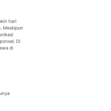
kin hari
a. Meskipun
unikasi
onsel. Di
ewa di
punya