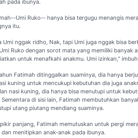
ah pada ibunya.
imah--Umi Ruko-- hanya bisa tergugu menangis mera
gnya itu.
a Umi nggak ridho, Nak, tapi Umi juga nggak bisa ber
 Umi Ruko dengan sorot mata yang memiliki banyak ar
 niatkan untuk menafkahi anakmu. Umi izinkan," imbu
ahun Fatimah ditinggalkan suaminya, dia hanya berju
nasi kuning untuk mencukupi kebutuhan dia juga anakn
alan nasi kuning, dia hanya bisa menutupi untuk kebu
i. Sementara di sisi lain, Fatimah membutuhkan bany
tupi utang piutang mendiang suaminya.
rpikir panjang, Fatimah memutuskan untuk pergi mer
a dan menitipkan anak-anak pada ibunya.