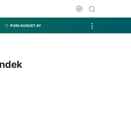
PUISI AUGUST AY
endek