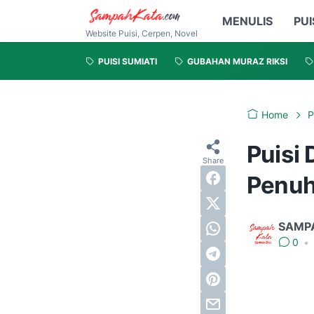
MENULIS
PUI
Website Puisi, Cerpen, Novel
PUISI SUMIATI
GUBAHAN MURAZ RIKSI
Home
P
Puisi 
Penu
SAMP
0
•