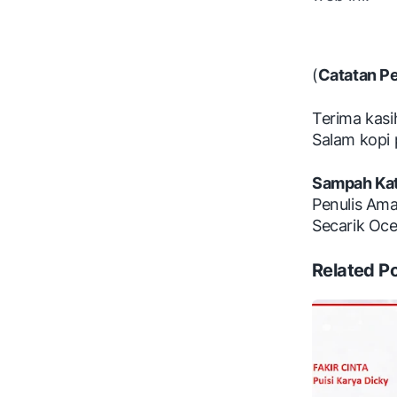
(
Catatan P
Terima kasi
Salam kopi p
Sampah Kat
Penulis Ama
Secarik Oce
Related P