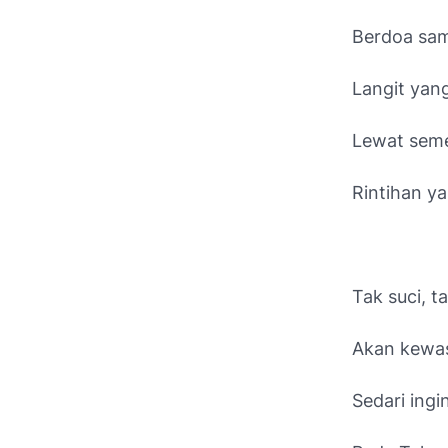
Berdoa sa
Langit yan
Lewat seme
Rintihan ya
Tak suci, ta
Akan kewas
Sedari ing