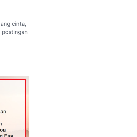
ang cinta,
a postingan
k