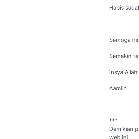
Habis suda
Semoga hidu
Semakin te
Insya Alla
Aamiin...
***
Demikian pu
web ini.