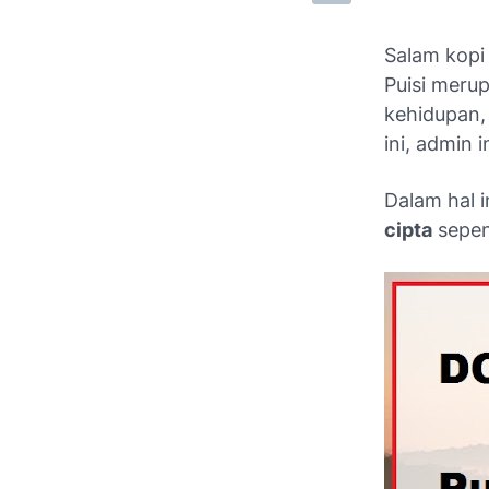
Salam kopi 
Puisi meru
kehidupan,
ini, admin
D
alam hal
cipta
sepen