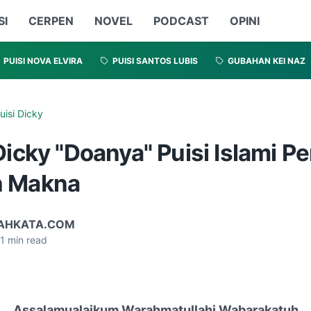
SI
CERPEN
NOVEL
PODCAST
OPINI
PUISI NOVA ELVIRA
PUISI SANTOS LUBIS
GUBAHAN KEI NAZ
uisi Dicky
Dicky "Doanya" Puisi Islami P
h Makna
AHKATA.COM
1
min read
Assalamualaikum Warahmatullahi Wabarakatuh