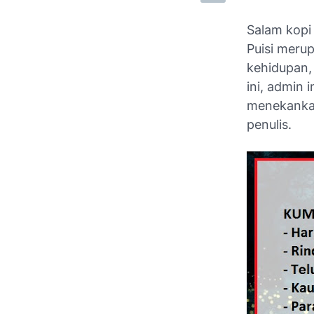
Salam kopi 
Puisi meru
kehidupan,
ini, admin
menekank
penulis.