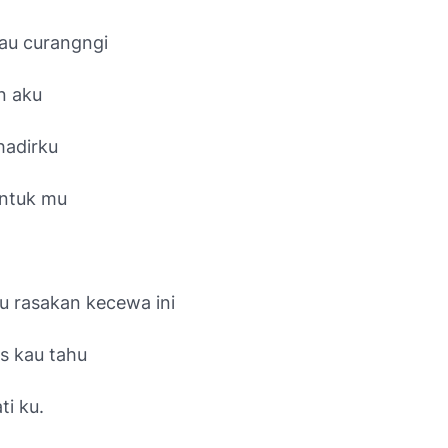
au curangngi
n aku
hadirku
ntuk mu
u rasakan kecewa ini
s kau tahu
ti ku.