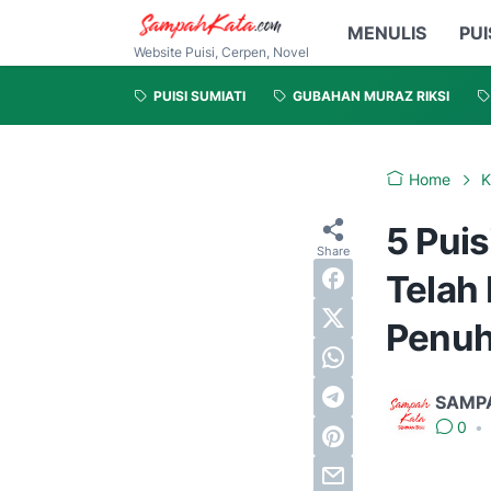
MENULIS
PUI
Website Puisi, Cerpen, Novel
PUISI SUMIATI
GUBAHAN MURAZ RIKSI
Home
K
5 Puis
Telah
Penu
SAMP
0
•