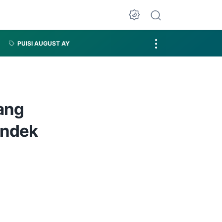
PUISI AUGUST AY
yang
endek