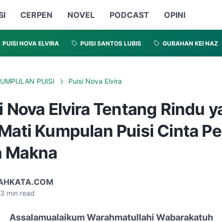
SI
CERPEN
NOVEL
PODCAST
OPINI
PUISI NOVA ELVIRA
PUISI SANTOS LUBIS
GUBAHAN KEI NAZ
UMPULAN PUISI
Puisi Nova Elvira
i Nova Elvira Tentang Rindu 
 Mati Kumpulan Puisi Cinta P
h Makna
AHKATA.COM
3
min read
Assalamualaikum Warahmatullahi Wabarakatuh