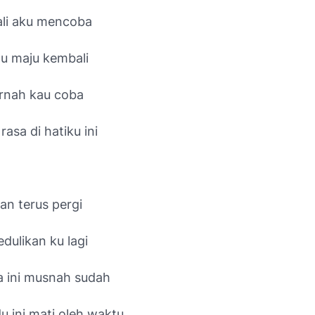
ali aku mencoba
u maju kembali
ernah kau coba
sa di hatiku ini
an terus pergi
dulikan ku lagi
a ini musnah sudah
u ini mati oleh waktu