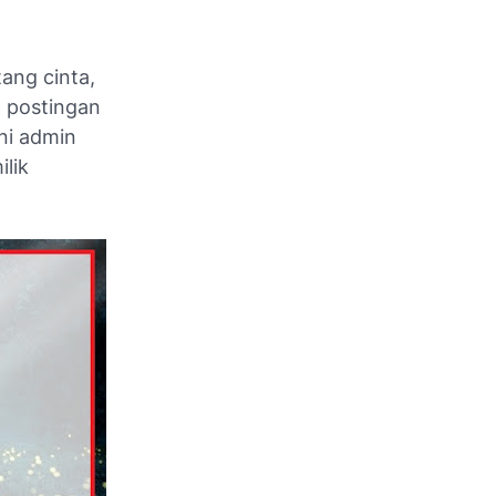
ang cinta,
a postingan
ni admin
lik