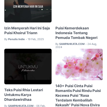
Izin Menyerah Hari Ini Saja
Puisi Kemerdekaan
Puisi Khoirul Triann
Indonesia Tentang
Pemuda Tombak Negeri
By
Penulis Indie
19 Feb, 2025
•
By
SAMPAHKATA.COM
24 Aug,
•
2024
140+ Puisi Cinta Puisi
Teks Puisi Rhia Lestari
Romantis Puisi Rindu Puisi
Untukmu Karya
Kecewa Puisi “Rasa
Dhardawirdhaa
Terdalam Kembalilah
Kekasih” Puisi Nova Elvira
By
SAMPAHKATA.COM
06 Feb,
•