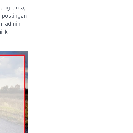
ang cinta,
a postingan
ni admin
lik