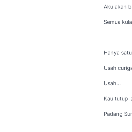
Aku akan b
Semua kula
Hanya satu
Usah curig
Usah...
Kau tutup 
Padang Sum