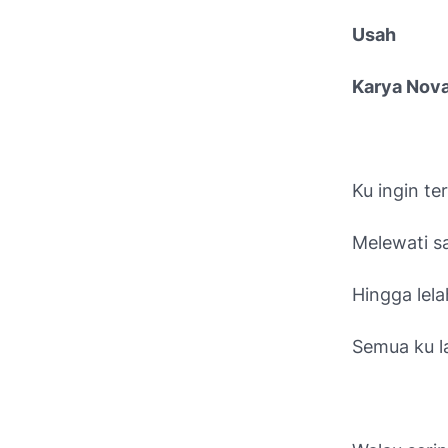
Usah
Karya Nova
Ku ingin te
Melewati s
Hingga lela
Semua ku l