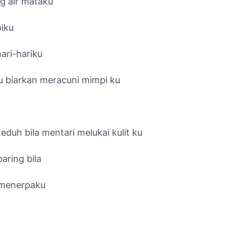
ng air mataku
piku
ari-hariku
u biarkan meracuni mimpi ku
eduh bila mentari melukai kulit ku
aring bila
 menerpaku