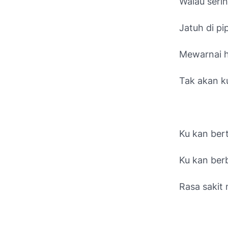
Walau seri
Jatuh di pi
Mewarnai h
Tak akan k
Ku kan bert
Ku kan berb
Rasa sakit