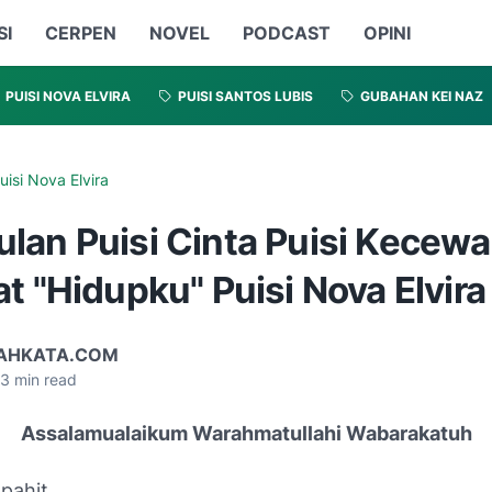
SI
CERPEN
NOVEL
PODCAST
OPINI
PUISI NOVA ELVIRA
PUISI SANTOS LUBIS
GUBAHAN KEI NAZ
uisi Nova Elvira
lan Puisi Cinta Puisi Kecewa
t "Hidupku" Puisi Nova Elvira
AHKATA.COM
3
min read
Assalamualaikum Warahmatullahi Wabarakatuh
pahit...