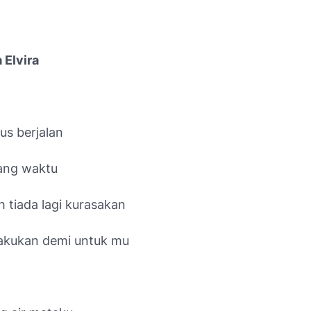
 Elvira
rus berjalan
ang waktu
h tiada lagi kurasakan
akukan demi untuk mu