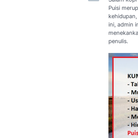
Puisi meru
kehidupan,
ini, admin
menekank
penulis.