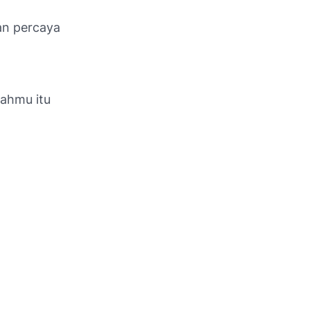
an percaya
kahmu itu