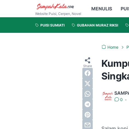
MENULIS
PUI
Website Puisi, Cerpen, Novel
PUISI SUMIATI
GUBAHAN MURAZ RIKSI
Home
P
Kumpu
Singka
SAMP
0
•
Salam kopi 