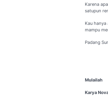
Karena apa
satupun ren
Kau hanya a
mampu mer
Padang Sum
Mulailah
Karya Nova