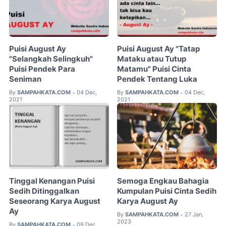
Puisi August Ay
Puisi August Ay "Tatap
"Selangkah Selingkuh"
Mataku atau Tutup
Puisi Pendek Para
Matamu" Puisi Cinta
Seniman
Pendek Tentang Luka
By
SAMPAHKATA.COM
04 Dec,
By
SAMPAHKATA.COM
04 Dec,
•
•
2021
2021
Tinggal Kenangan Puisi
Semoga Engkau Bahagia
Sedih Ditinggalkan
Kumpulan Puisi Cinta Sedih
Seseorang Karya August
Karya August Ay
Ay
By
SAMPAHKATA.COM
27 Jan,
•
2023
By
SAMPAHKATA.COM
09 Dec,
•