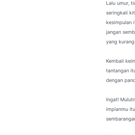
Lalu umur, t
seringkali k
kesimpulan i
jangan semba
yang kurang
Kembali keim
tantangan it
dengan pand
Ingat! Mulut
impianmu itu
sembaranga