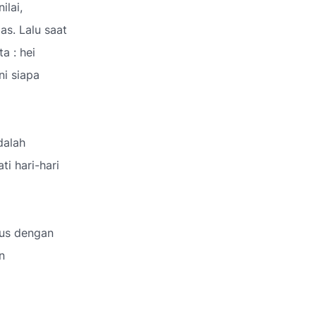
ilai,
s. Lalu saat
a : hei
i siapa
dalah
i hari-hari
kus dengan
n