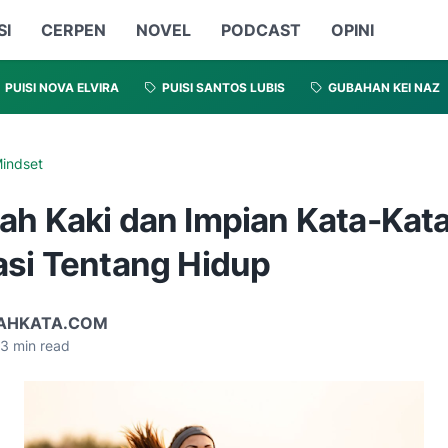
SI
CERPEN
NOVEL
PODCAST
OPINI
PUISI NOVA ELVIRA
PUISI SANTOS LUBIS
GUBAHAN KEI NAZ
indset
ah Kaki dan Impian Kata-Kat
asi Tentang Hidup
AHKATA.COM
3
min read