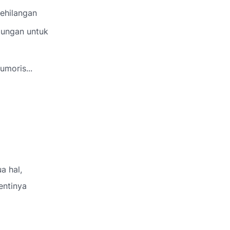
ehilangan
tungan untuk
umoris...
a hal,
entinya