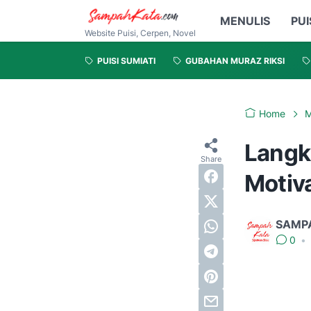
MENULIS
PUI
Website Puisi, Cerpen, Novel
PUISI SUMIATI
GUBAHAN MURAZ RIKSI
Home
M
Langk
Motiv
SAMP
0
•