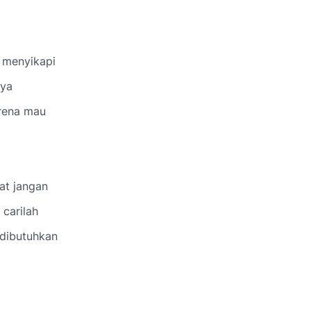
k menyikapi
nya
arena mau
at jangan
 carilah
dibutuhkan