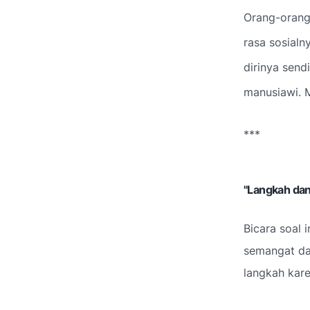
Orang-orang
rasa sosial
dirinya send
manusiawi.
M
***
"Langkah dan
Bicara soal 
semangat dan
langkah kar