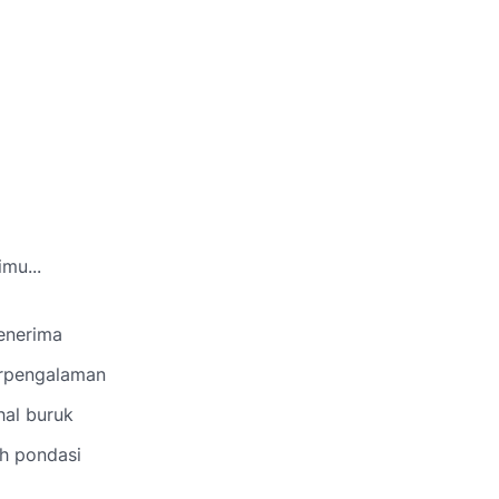
mu...
menerima
erpengalaman
hal buruk
ah pondasi