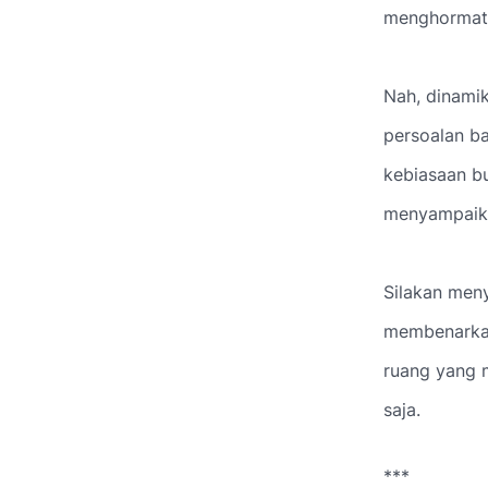
menghormati
Nah, dinamika
persoalan ba
kebiasaan bu
menyampaika
Silakan men
membenarkan
ruang yang 
saja.
***