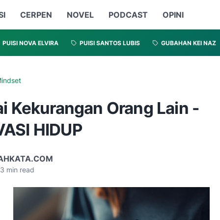
SI
CERPEN
NOVEL
PODCAST
OPINI
PUISI NOVA ELVIRA
PUISI SANTOS LUBIS
GUBAHAN KEI NAZ
indset
ai Kekurangan Orang Lain -
ASI HIDUP
AHKATA.COM
3
min read