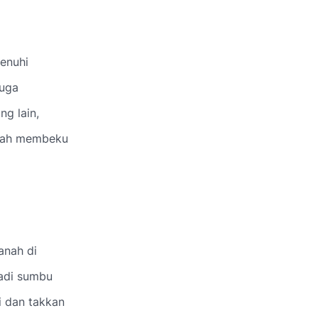
penuhi
juga
g lain,
elah membeku
anah di
jadi sumbu
i dan takkan