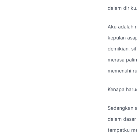
dalam diriku
Aku adalah m
kepulan asa
demikian, si
merasa pali
memenuhi ru
Kenapa haru
Sedangkan a
dalam dasar
tempatku me