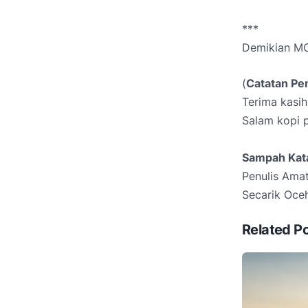
***
Demikian
MO
(
Catatan Pe
Terima kasih
Salam kopi pa
Sampah Kat
Penulis Amat
Secarik Oceh
Related P