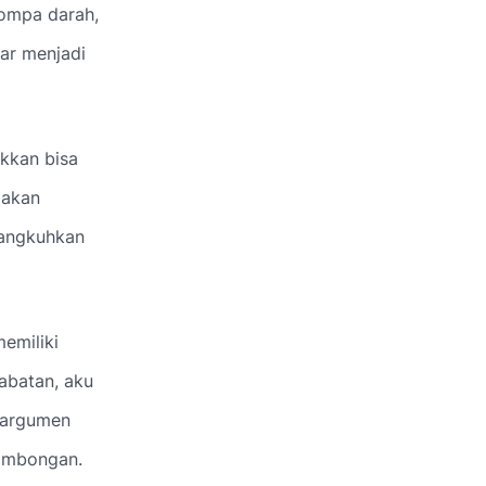
mompa darah,
tar menjadi
akkan bisa
 akan
uangkuhkan
emiliki
abatan, aku
, argumen
sombongan.