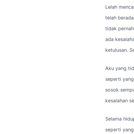
Lelah mencar
telah berada
tidak pernah
ada kesalaha
ketulusan. 
Aku yang ti
seperti yan
sosok sempur
kesalahan se
Selama hidu
seperti yang