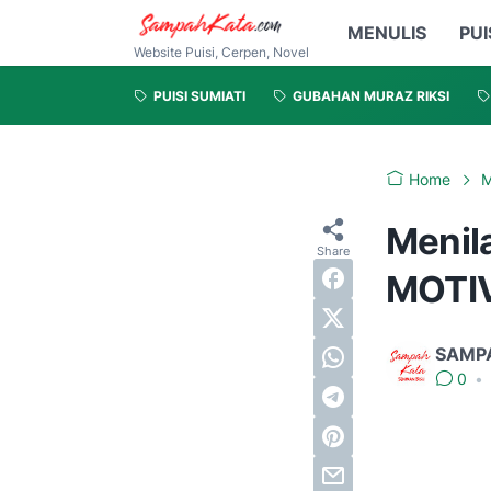
MENULIS
PUI
Website Puisi, Cerpen, Novel
PUISI SUMIATI
GUBAHAN MURAZ RIKSI
Home
M
Menil
MOTIV
SAMP
0
•