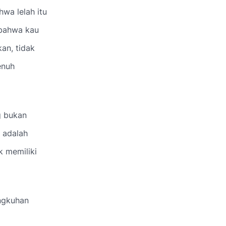
wa lelah itu
 bahwa kau
an, tidak
enuh
g bukan
 adalah
k memiliki
ngkuhan