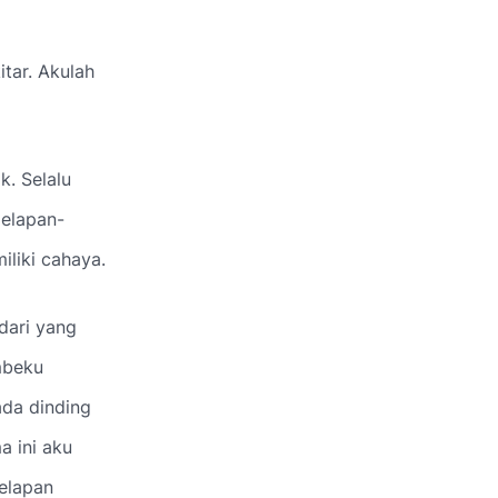
tar. Akulah
k. Selalu
gelapan-
iliki cahaya.
dari yang
mbeku
da dinding
a ini aku
gelapan