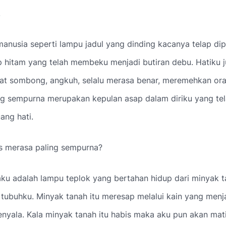
.
anusia seperti lampu jadul yang dinding kacanya telap di
p hitam yang telah membeku menjadi butiran debu. Hatiku 
fat sombong, angkuh, selalu merasa benar, meremehkan oran
ng sempurna merupakan kepulan asap dalam diriku yang t
ang hati.
s merasa paling sempurna?
ku adalah lampu teplok yang bertahan hidup dari minyak t
 tubuhku. Minyak tanah itu meresap melalui kain yang men
nyala. Kala minyak tanah itu habis maka aku pun akan mat