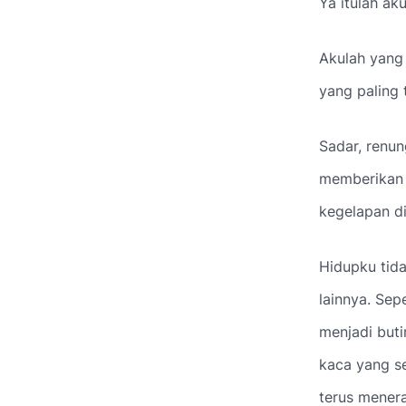
Ya itulah aku
Akulah yang
yang paling
Sadar, renun
memberikan 
kegelapan di
Hidupku tida
lainnya. Sep
menjadi but
kaca yang se
terus menera