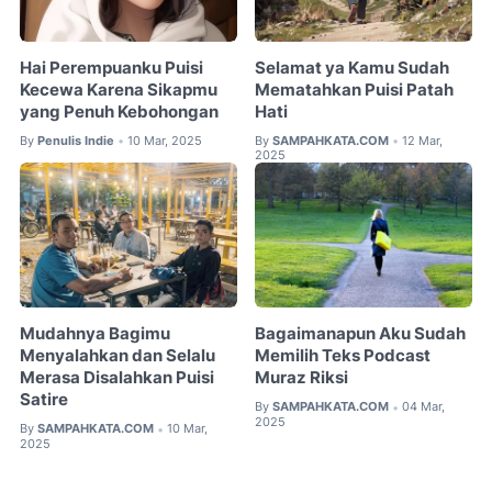
Hai Perempuanku Puisi
Selamat ya Kamu Sudah
Kecewa Karena Sikapmu
Mematahkan Puisi Patah
yang Penuh Kebohongan
Hati
By
Penulis Indie
10 Mar, 2025
By
SAMPAHKATA.COM
12 Mar,
•
•
2025
Mudahnya Bagimu
Bagaimanapun Aku Sudah
Menyalahkan dan Selalu
Memilih Teks Podcast
Merasa Disalahkan Puisi
Muraz Riksi
Satire
By
SAMPAHKATA.COM
04 Mar,
•
2025
By
SAMPAHKATA.COM
10 Mar,
•
2025