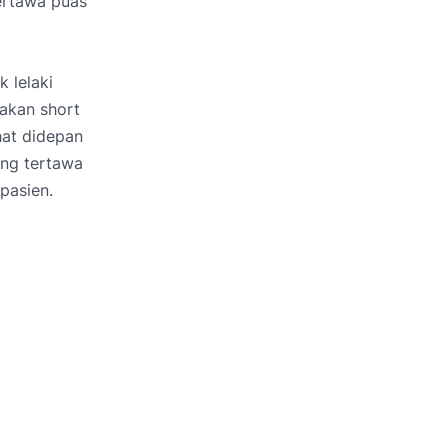
ertawa puas
 lelaki
nakan short
hat didepan
ang tertawa
pasien.