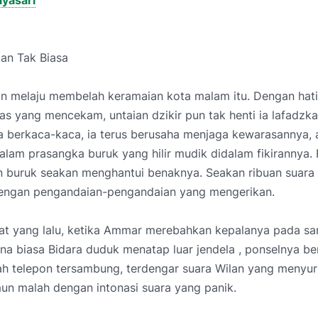
ayasari
n Tak Biasa
n melaju membelah keramaian kota malam itu. Dengan hat
as yang mencekam, untaian dzikir pun tak henti ia lafadzka
 berkaca-kaca, ia terus berusaha menjaga kewarasannya, 
lam prasangka buruk yang hilir mudik didalam fikirannya.
 buruk seakan menghantui benaknya. Seakan ribuan suar
engan pengandaian-pengandaian yang mengerikan.
at yang lalu, ketika Ammar merebahkan kepalanya pada sa
a biasa Bidara duduk menatap luar jendela , ponselnya be
lah telepon tersambung, terdengar suara Wilan yang menyu
un malah dengan intonasi suara yang panik.