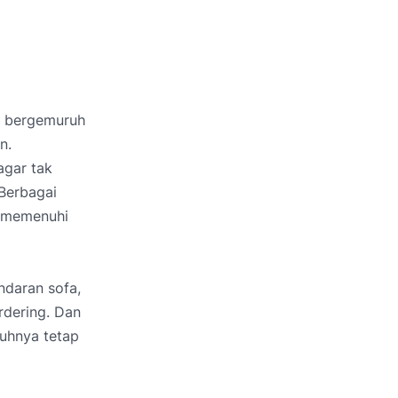
i bergemuruh
n.
agar tak
 Berbagai
a memenuhi
ndaran sofa,
rdering. Dan
ruhnya tetap