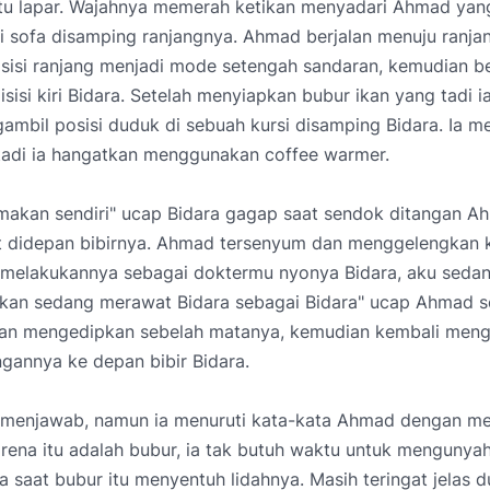
tu lapar. Wajahnya memerah ketikan menyadari Ahmad yan
 sofa disamping ranjangnya. Ahmad berjalan menuju ranjang
sisi ranjang menjadi mode setengah sandaran, kemudian be
isisi kiri Bidara. Setelah menyiapkan bubur ikan yang tadi i
mbil posisi duduk di sebuah kursi disamping Bidara. Ia 
tadi ia hangatkan menggunakan coffee warmer.
 makan sendiri" ucap Bidara gagap saat sendok ditangan 
t didepan bibirnya. Ahmad tersenyum dan menggelengkan k
u melakukannya sebagai doktermu nyonya Bidara, aku seda
ukan sedang merawat Bidara sebagai Bidara" ucap Ahmad 
an mengedipkan sebelah matanya, kemudian kembali men
ngannya ke depan bibir Bidara.
k menjawab, namun ia menuruti kata-kata Ahmad dengan 
rena itu adalah bubur, ia tak butuh waktu untuk mengunya
 saat bubur itu menyentuh lidahnya. Masih teringat jelas d