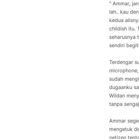
" Ammar, jan
lah.. kau d
kedua alisny
childish itu
seharusnya 
sendiri begi
Terdengar s
microphone, 
sudah mengi
dugaanku sal
Wildan meny
tanpa senga
Ammar seger
mengetuk der
netizen ten