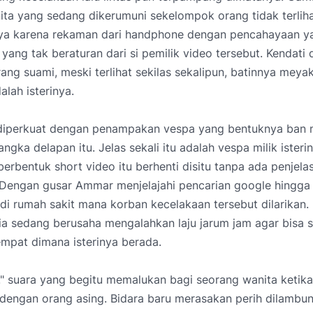
ta yang sedang dikerumuni sekelompok orang tidak terliha
nya karena rekaman dari handphone dengan pencahayaan y
yang tak beraturan dari si pemilik video tersebut. Kendati 
ang suami, meski terlihat sekilas sekalipun, batinnya meya
dalah isterinya.
iperkuat dengan penampakan vespa yang bentuknya ban n
ngka delapan itu. Jelas sekali itu adalah vespa milik isterin
erbentuk short video itu berhenti disitu tanpa ada penjela
 Dengan gusar Ammar menjelajahi pencarian google hingga 
i rumah sakit mana korban kecelakaan tersebut dilarikan.
 ia sedang berusaha mengalahkan laju jarum jam agar bisa 
mpat dimana isterinya berada.
." suara yang begitu memalukan bagi seorang wanita ketik
dengan orang asing. Bidara baru merasakan perih dilambun