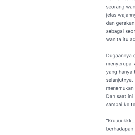
seorang wani
jelas wajah
dan gerakan 
sebagai seor
wanita itu a
Dugaannya d
menyerupai a
yang hanya b
selanjutnya.
menemukan d
Dan saat ini
sampai ke te
"Kruuuukkk..
berhadapan 