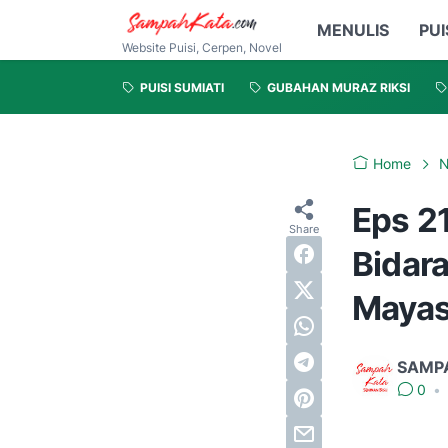
MENULIS
PUI
Website Puisi, Cerpen, Novel
PUISI SUMIATI
GUBAHAN MURAZ RIKSI
Home
N
Eps 2
Bidara
Mayas
SAMP
0
•