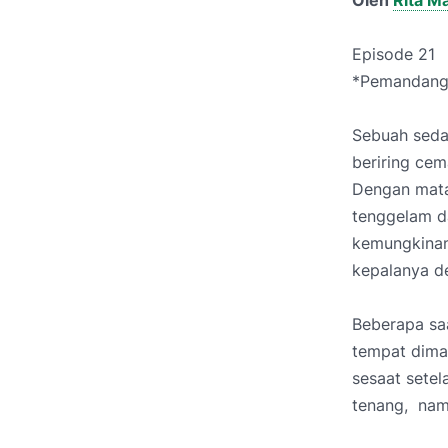
Oleh
Rita M
Episode 21
*Pemandanga
Sebuah seda
beriring cem
Dengan mata
tenggelam da
kemungkinan
kepalanya d
Beberapa sa
tempat diman
sesaat sete
tenang, nam