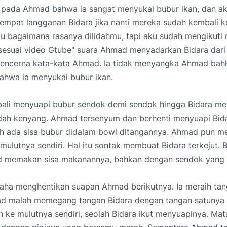
pada Ahmad bahwa ia sangat menyukai bubur ikan, dan a
empat langganan Bidara jika nanti mereka sudah kembali k
au bagaimana rasanya dilidahmu, tapi aku sudah mengikuti
 sesuai video Gtube" suara Ahmad menyadarkan Bidara dari
mencerna kata-kata Ahmad. Ia tidak menyangka Ahmad bah
ahwa ia menyukai bubur ikan.
li menyuapi bubur sendok demi sendok hingga Bidara m
dah kenyang. Ahmad tersenyum dan berhenti menyuapi Bida
ih ada sisa bubur didalam bowl ditangannya. Ahmad pun m
 mulutnya sendiri. Hal itu sontak membuat Bidara terkejut.
d memakan sisa makanannya, bahkan dengan sendok yang
saha menghentikan suapan Ahmad berikutnya. Ia meraih ta
 malah memegang tangan Bidara dengan tangan satunya 
ke mulutnya sendiri, seolah Bidara ikut menyuapinya. Mat