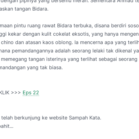
dengan pipinya yang bersemu merah. Sementara Ahmad t
askan tangan Bidara.
maan pintu ruang rawat Bidara terbuka, disana berdiri sosok
ggi kekar dengan kulit cokelat eksotis, yang hanya menge
chino dan atasan kaos oblong. Ia mencerna apa yang terli
mana pemandangannya adalah seorang lelaki tak dikenal y
 memegang tangan isterinya yang terlihat sebagai seorang 
andangan yang tak biasa.
 KLIK >>>
Eps 22
 telah berkunjung ke website Sampah Kata.
hit...