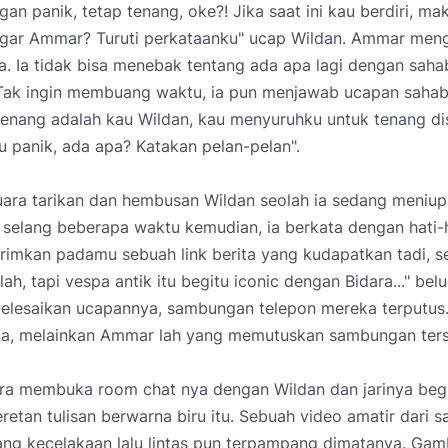
gan panik, tetap tenang, oke?! Jika saat ini kau berdiri, m
engar Ammar? Turuti perkataanku" ucap Wildan. Ammar men
a. Ia tidak bisa menebak tentang ada apa lagi dengan sah
. Tak ingin membuang waktu, ia pun menjawab ucapan sahab
tenang adalah kau Wildan, kau menyuruhku untuk tenang di
tu panik, ada apa? Katakan pelan-pelan".
uara tarikan dan hembusan Wildan seolah ia sedang meniu
selang beberapa waktu kemudian, ia berkata dengan hati-h
rimkan padamu sebuah link berita yang kudapatkan tadi, 
ah, tapi vespa antik itu begitu iconic dengan Bidara..." bel
elesaikan ucapannya, sambungan telepon mereka terputus
ja, melainkan Ammar lah yang memutuskan sambungan ter
a membuka room chat nya dengan Wildan dan jarinya begi
etan tulisan berwarna biru itu. Sebuah video amatir dari s
tang kecelakaan lalu lintas pun terpampang dimatanya. Ga