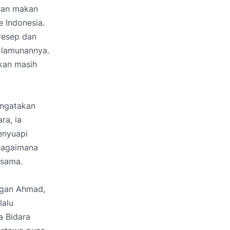
kan makan
e Indonesia.
 resep dan
 lamunannya.
kan masih
engatakan
ra, ia
enyuapi
 Bagaimana
 sama.
ngan Ahmad,
lalu
a Bidara