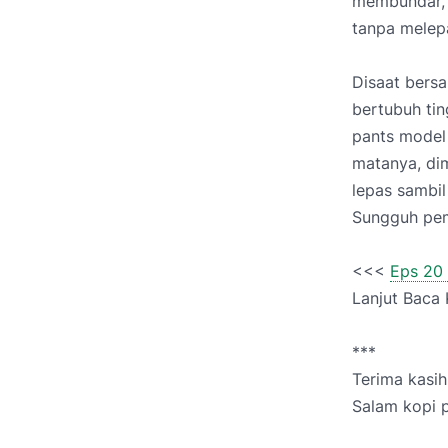
membundar, 
tanpa melep
Disaat bersa
bertubuh tin
pants model 
matanya, di
lepas sambil
Sungguh pem
<<<
Eps 20
Lanjut Baca
***
Terima kasih
Salam kopi pa