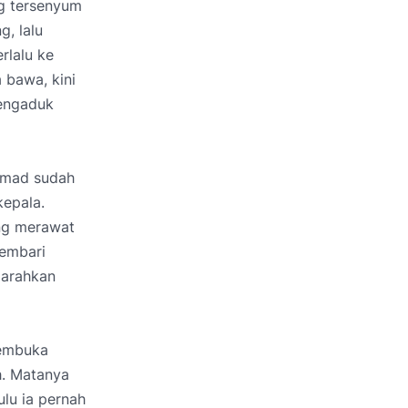
g tersenyum
, lalu
rlalu ke
a bawa, kini
mengaduk
Ahmad sudah
epala.
ng merawat
sembari
garahkan
membuka
h. Matanya
ulu ia pernah