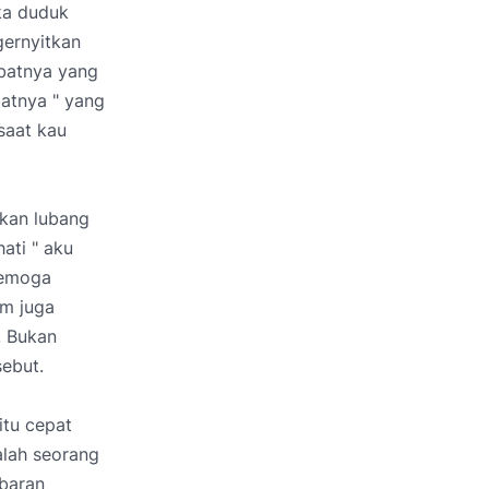
aka duduk
gernyitkan
abatnya yang
atnya " yang
saat kau
pkan lubang
ati " aku
semoga
um juga
. Bukan
sebut.
tu cepat
alah seorang
mbaran