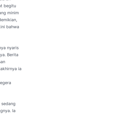
t begitu
ang minim
demikian,
kini bahwa
ya nyaris
ya. Berita
san
akhirnya ia
segera
a sedang
gnya. Ia