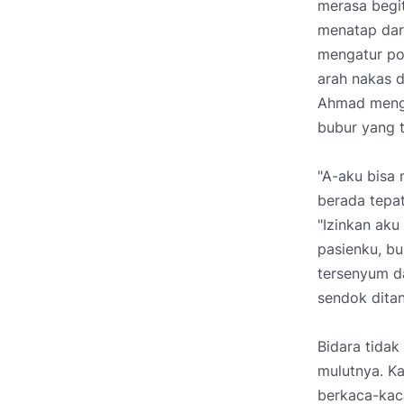
merasa begi
menatap dari
mengatur po
arah nakas d
Ahmad menga
bubur yang 
"A-aku bisa
berada tepa
"Izinkan ak
pasienku, b
tersenyum d
sendok dita
Bidara tida
mulutnya. Ka
berkaca-kaca