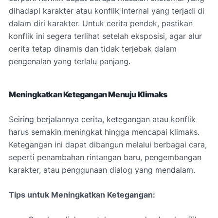
dihadapi karakter atau konflik internal yang terjadi di
dalam diri karakter. Untuk cerita pendek, pastikan
konflik ini segera terlihat setelah eksposisi, agar alur
cerita tetap dinamis dan tidak terjebak dalam
pengenalan yang terlalu panjang.
Meningkatkan Ketegangan Menuju Klimaks
Seiring berjalannya cerita, ketegangan atau konflik
harus semakin meningkat hingga mencapai klimaks.
Ketegangan ini dapat dibangun melalui berbagai cara,
seperti penambahan rintangan baru, pengembangan
karakter, atau penggunaan dialog yang mendalam.
Tips untuk Meningkatkan Ketegangan: