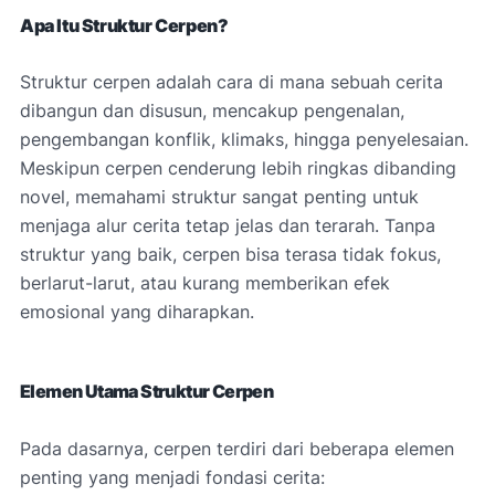
Apa Itu Struktur Cerpen?
Struktur cerpen adalah cara di mana sebuah cerita
dibangun dan disusun, mencakup pengenalan,
pengembangan konflik, klimaks, hingga penyelesaian.
Meskipun cerpen cenderung lebih ringkas dibanding
novel, memahami struktur sangat penting untuk
menjaga alur cerita tetap jelas dan terarah. Tanpa
struktur yang baik, cerpen bisa terasa tidak fokus,
berlarut-larut, atau kurang memberikan efek
emosional yang diharapkan.
Elemen Utama Struktur Cerpen
Pada dasarnya, cerpen terdiri dari beberapa elemen
penting yang menjadi fondasi cerita: