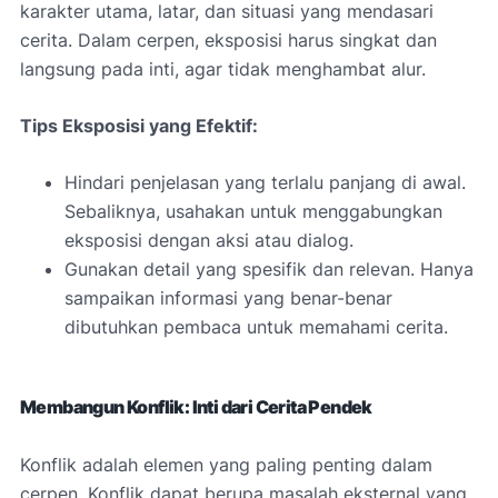
karakter utama, latar, dan situasi yang mendasari
cerita. Dalam cerpen, eksposisi harus singkat dan
langsung pada inti, agar tidak menghambat alur.
Tips Eksposisi yang Efektif:
Hindari penjelasan yang terlalu panjang di awal.
Sebaliknya, usahakan untuk menggabungkan
eksposisi dengan aksi atau dialog.
Gunakan detail yang spesifik dan relevan. Hanya
sampaikan informasi yang benar-benar
dibutuhkan pembaca untuk memahami cerita.
Membangun Konflik: Inti dari Cerita Pendek
Konflik adalah elemen yang paling penting dalam
cerpen. Konflik dapat berupa masalah eksternal yang