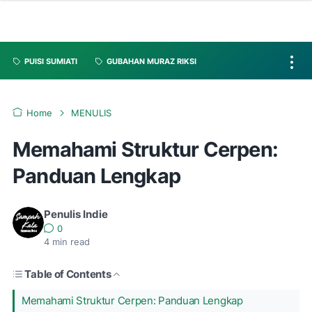
PUISI SUMIATI
GUBAHAN MURAZ RIKSI
Home
MENULIS
Memahami Struktur Cerpen:
Panduan Lengkap
Penulis Indie
0
4
min read
Table of Contents
Memahami Struktur Cerpen: Panduan Lengkap