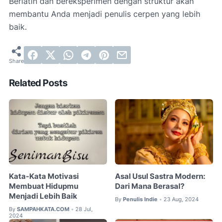
Berlatih dan bereksperimen dengan struktur akan
membantu Anda menjadi penulis cerpen yang lebih
baik.
Related Posts
Kata-Kata Motivasi
Asal Usul Sastra Modern:
Membuat Hidupmu
Dari Mana Berasal?
Menjadi Lebih Baik
By
Penulis Indie
23 Aug, 2024
•
By
SAMPAHKATA.COM
28 Jul,
•
2024