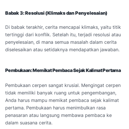
Babak 3: Resolusi (Klimaks dan Penyelesaian)
Di babak terakhir, cerita mencapai klimaks, yaitu titik
tertinggi dari konflik. Setelah itu, terjadi resolusi atau
penyelesaian, di mana semua masalah dalam cerita
diselesaikan atau setidaknya mendapatkan jawaban.
Pembukaan: Memikat Pembaca Sejak Kalimat Pertama
Pembukaan cerpen sangat krusial. Mengingat cerpen
tidak memiliki banyak ruang untuk pengembangan,
Anda harus mampu memikat pembaca sejak kalimat
pertama. Pembukaan harus menimbulkan rasa
penasaran atau langsung membawa pembaca ke
dalam suasana cerita.