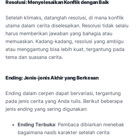
Resolusi: Menyelesaikan Konflik dengan Baik
Setelah klimaks, datanglah resolusi, di mana konflik
utama dalam cerita diselesaikan. Resolusi tidak selalu
harus memberikan jawaban yang bahagia atau
memuaskan. Kadang-kadang, resolusi yang ambigu
atau menggantung bisa lebih kuat, tergantung pada
tema dan suasana cerita.
Ending: Jenis-jenis Akhir yang Berkesan
Ending dalam cerpen dapat bervariasi, tergantung
pada jenis cerita yang Anda tulis. Berikut beberapa
jenis ending yang sering digunakan:
Ending Terbuka
: Pembaca dibiarkan menebak
bagaimana nasib karakter setelah cerita