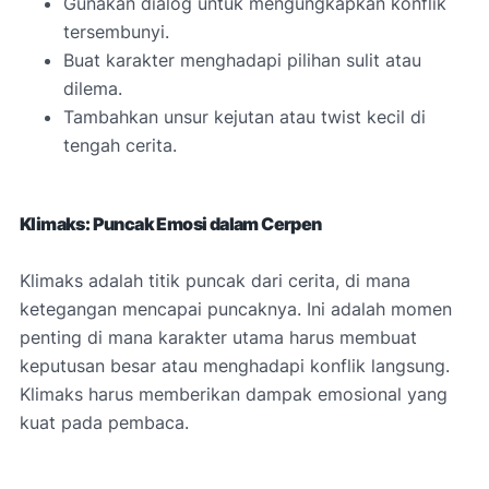
Gunakan dialog untuk mengungkapkan konflik
tersembunyi.
Buat karakter menghadapi pilihan sulit atau
dilema.
Tambahkan unsur kejutan atau twist kecil di
tengah cerita.
Klimaks: Puncak Emosi dalam Cerpen
Klimaks adalah titik puncak dari cerita, di mana
ketegangan mencapai puncaknya. Ini adalah momen
penting di mana karakter utama harus membuat
keputusan besar atau menghadapi konflik langsung.
Klimaks harus memberikan dampak emosional yang
kuat pada pembaca.