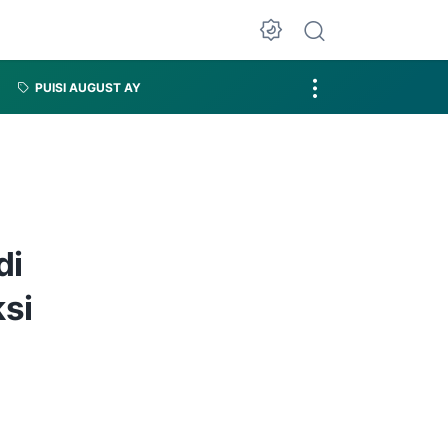
PUISI AUGUST AY
di
si