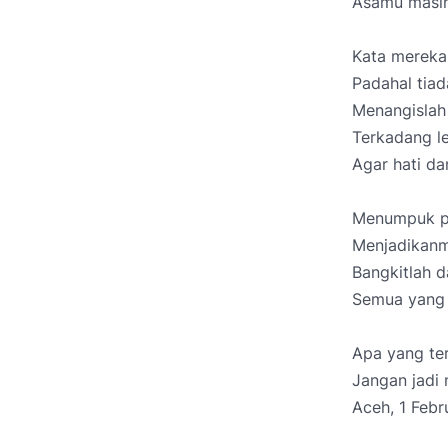
Asamu masih
Kata mereka
Padahal tiad
Menangislah
Terkadang le
Agar hati da
Menumpuk p
Menjadikanm
Bangkitlah d
Semua yang t
Apa yang ter
Jangan jadi 
Aceh, 1 Febr