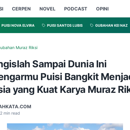
SI
CERPEN
NOVEL
PODCAST
OPINI
PUISI NOVA ELVIRA
PUISI SANTOS LUBIS
GUBAHAN KEI NAZ
ubahan Muraz Riksi
gislah Sampai Dunia Ini
ngarmu Puisi Bangkit Menja
ia yang Kuat Karya Muraz Rik
AHKATA.COM
2
min read