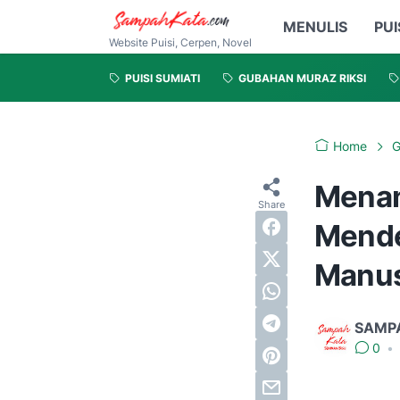
MENULIS
PUI
Website Puisi, Cerpen, Novel
PUISI SUMIATI
GUBAHAN MURAZ RIKSI
Home
G
Menan
Mende
Manus
SAMP
0
•