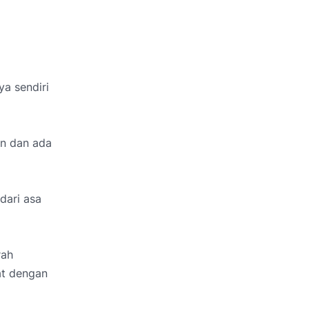
a sendiri
an dan ada
dari asa
rah
at dengan