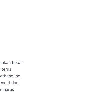
ahkan takdir
 terus
 terbendung,
endiri dan
an harus