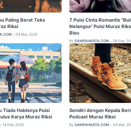
u Paling Berat Teks
7 Puisi Cinta Romantis "Bu
az Riksi
Nelangsa" Puisi Muraz Rik
Bisu
A.COM
04 Mar, 2025
•
By
SAMPAHKATA.COM
08 Sep, 2
•
 Tiada Habisnya Puisi
Sendiri dengan Kepala Beri
Tulus Karya Muraz Riksi
Podcast Muraz Riksi
14 Feb, 2025
By
SAMPAHKATA.COM
04 Mar, 2
•
•