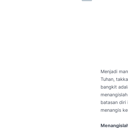
Menjadi man
Tuhan, takka
bangkit adal
menangislah
batasan diri
menangis kep
Menangisla