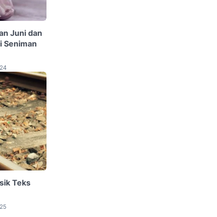
lan Juni dan
si Seniman
024
sik Teks
025