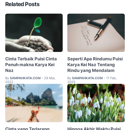
Related Posts
Cinta Terbaik Puisi Cinta
Seperti Apa Rindumu Puisi
Penuh makna Karya Kei
Karya Kei Naz Tentang
Naz
Rindu yang Mendalam
By
SAMPAHKATA.COM
29 Mar,
By
SAMPAHKATA.COM
17 Feb,
•
•
2022
2025
Cinta yang Terlarang
Hingga Akhir Waktu Puisi