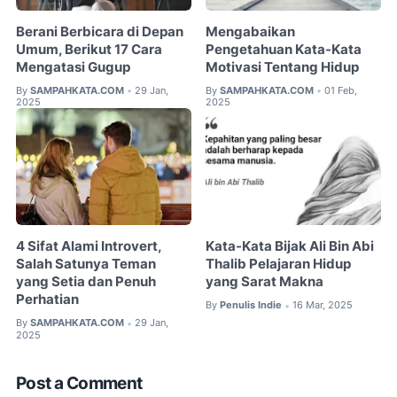
Berani Berbicara di Depan
Mengabaikan
Umum, Berikut 17 Cara
Pengetahuan Kata-Kata
Mengatasi Gugup
Motivasi Tentang Hidup
By
SAMPAHKATA.COM
29 Jan,
By
SAMPAHKATA.COM
01 Feb,
•
•
2025
2025
4 Sifat Alami Introvert,
Kata-Kata Bijak Ali Bin Abi
Salah Satunya Teman
Thalib Pelajaran Hidup
yang Setia dan Penuh
yang Sarat Makna
Perhatian
By
Penulis Indie
16 Mar, 2025
•
By
SAMPAHKATA.COM
29 Jan,
•
2025
Post a Comment