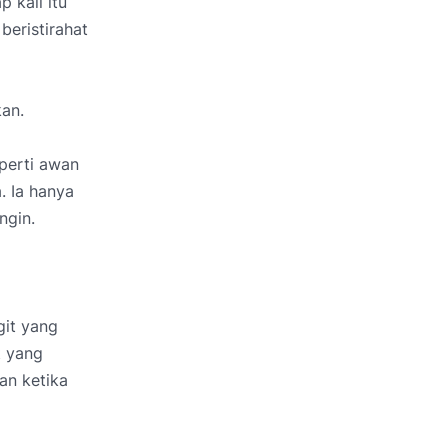
 kali itu
beristirahat
kan.
perti awan
. Ia hanya
ngin.
git yang
t yang
an ketika