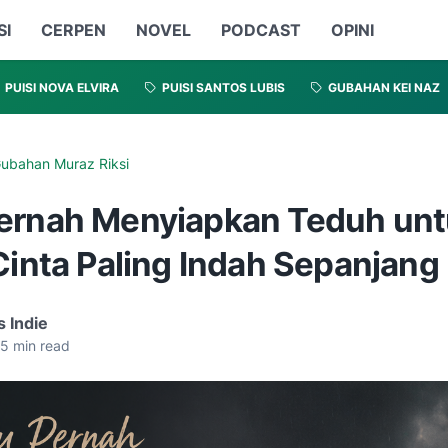
SI
CERPEN
NOVEL
PODCAST
OPINI
PUISI NOVA ELVIRA
PUISI SANTOS LUBIS
GUBAHAN KEI NAZ
ubahan Muraz Riksi
ernah Menyiapkan Teduh un
 Cinta Paling Indah Sepanjan
s Indie
5
min read