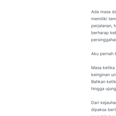
Ada masa da
memiliki tem
perjalanan, 
berharap ke
persinggaha
Aku pernah b
Masa ketika
keinginan un
Bahkan keti
hingga ujung
Dari kejauha
dipaksa ber