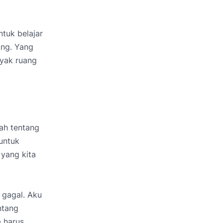
tuk belajar
ang. Yang
nyak ruang
lah tentang
untuk
 yang kita
g gagal. Aku
ntang
a harus