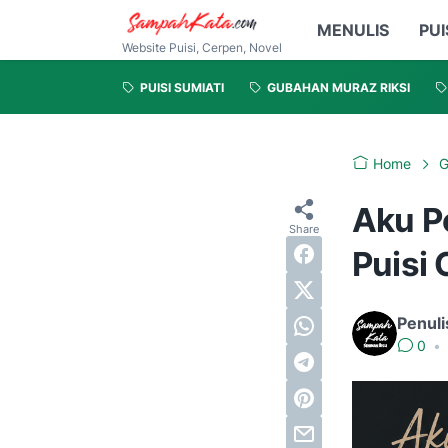
MENULIS
PUI
Website Puisi, Cerpen, Novel
PUISI SUMIATI
GUBAHAN MURAZ RIKSI
Home
G
Aku P
Puisi
Penuli
0
•