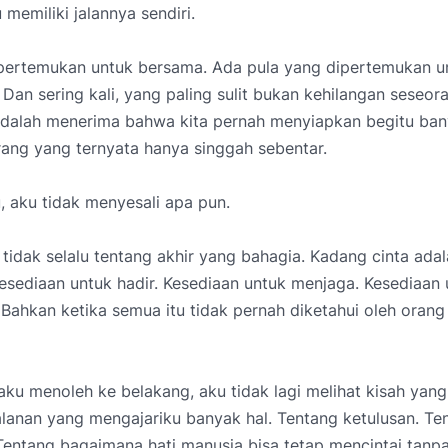
 memiliki jalannya sendiri.
pertemukan untuk bersama. Ada pula yang dipertemukan un
Dan sering kali, yang paling sulit bukan kehilangan seseor
t adalah menerima bahwa kita pernah menyiapkan begitu ba
ang yang ternyata hanya singgah sebentar.
, aku tidak menyesali apa pun.
 tidak selalu tentang akhir yang bahagia. Kadang cinta ada
esediaan untuk hadir. Kesediaan untuk menjaga. Kesediaan 
ahkan ketika semua itu tidak pernah diketahui oleh orang
ka aku menoleh ke belakang, aku tidak lagi melihat kisah yan
alanan yang mengajariku banyak hal. Tentang ketulusan. Te
Tentang bagaimana hati manusia bisa tetap mencintai tanp