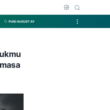
PUISI AUGUST AY
tukmu
g masa