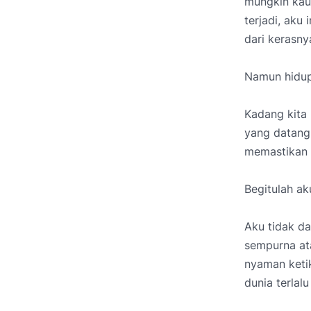
mungkin kau 
terjadi, aku
dari kerasny
Namun hidup 
Kadang kita
yang datang
memastikan b
Begitulah ak
Aku tidak da
sempurna at
nyaman keti
dunia terlalu