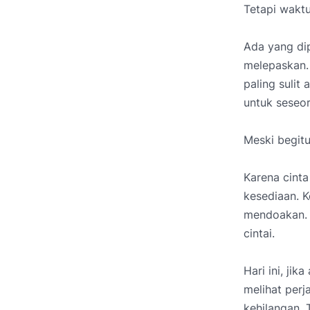
Tetapi waktu
Ada yang di
melepaskan. 
paling suli
untuk seseor
Meski begitu
Karena cinta
kesediaan. K
mendoakan. B
cintai.
Hari ini, ji
melihat perj
kehilangan. 