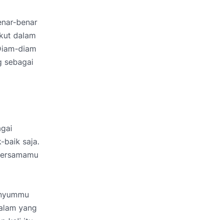
enar-benar
ikut dalam
 Diam-diam
g sebagai
gai
-baik saja.
 bersamamu
senyummu
malam yang