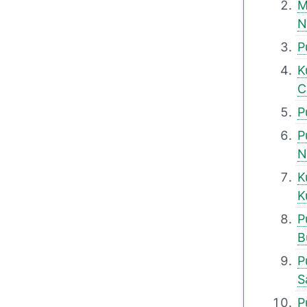
M
N
P
K
C
P
P
N
K
K
P
B
P
S
P