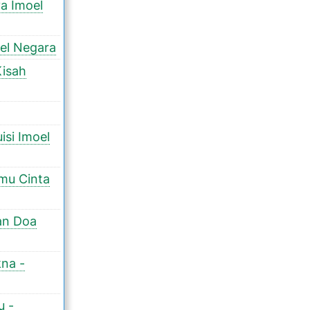
a Imoel
oel Negara
Kisah
isi Imoel
kmu Cinta
an Doa
kna -
u -