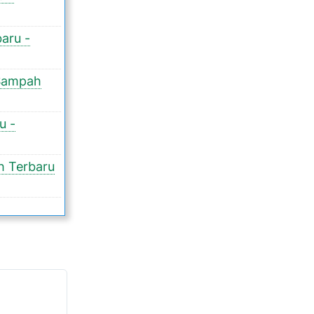
aru -
 Sampah
u -
h Terbaru