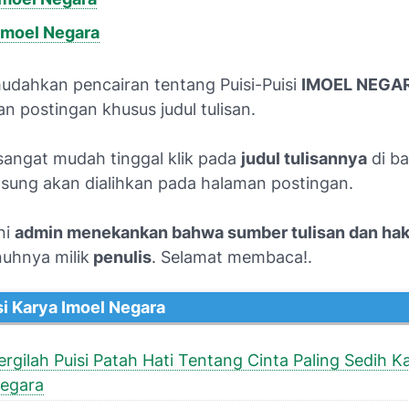
Imoel Negara
dahkan pencairan tentang Puisi-Puisi
IMOEL NEGA
n postingan khusus judul tulisan.
ngat mudah tinggal klik pada
judul tulisannya
di b
sung akan dialihkan pada halaman postingan.
ni
admin menekankan bahwa sumber tulisan dan ha
uhnya milik
penulis
. Selamat membaca!.
si Karya Imoel Negara
ergilah Puisi Patah Hati Tentang Cinta Paling Sedih K
egara