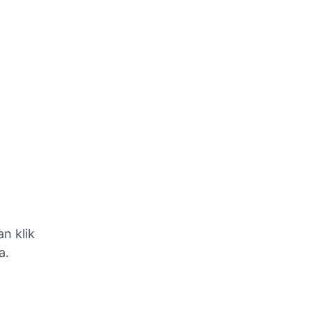
n klik
a.