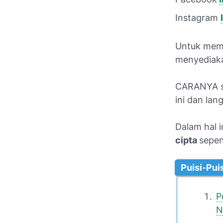
Instagram
Untuk memu
menyediaka
CARANYA sa
ini
dan lang
Dalam hal i
cipta
sepen
Puisi-Pui
P
N