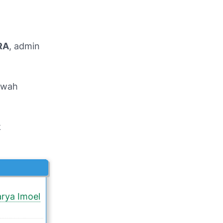
RA
, admin
awah
k
arya Imoel