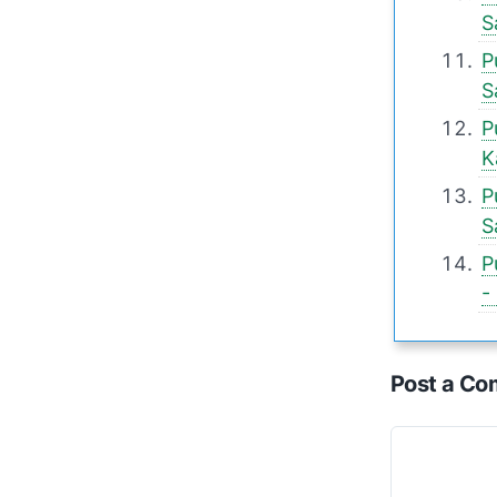
S
P
S
P
K
P
S
P
-
Post a C