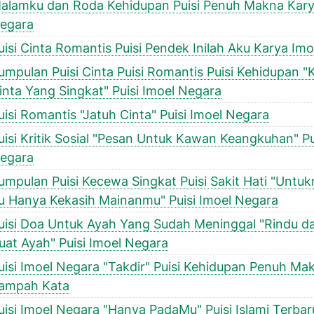
alamku dan Roda Kehidupan Puisi Penuh Makna Kary
egara
uisi Cinta Romantis Puisi Pendek Inilah Aku Karya Im
umpulan Puisi Cinta Puisi Romantis Puisi Kehidupan "
inta Yang Singkat" Puisi Imoel Negara
uisi Romantis "Jatuh Cinta" Puisi Imoel Negara
uisi Kritik Sosial "Pesan Untuk Kawan Keangkuhan" Pu
egara
umpulan Puisi Kecewa Singkat Puisi Sakit Hati "Untu
u Hanya Kekasih Mainanmu" Puisi Imoel Negara
uisi Doa Untuk Ayah Yang Sudah Meninggal "Rindu d
uat Ayah" Puisi Imoel Negara
uisi Imoel Negara "Takdir" Puisi Kehidupan Penuh Ma
ampah Kata
uisi Imoel Negara "Hanya PadaMu" Puisi Islami Terbar