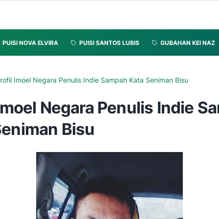
PUISI NOVA ELVIRA
PUISI SANTOS LUBIS
GUBAHAN KEI NAZ
rofil Imoel Negara Penulis Indie Sampah Kata Seniman Bisu
 Imoel Negara Penulis Indie 
Seniman Bisu