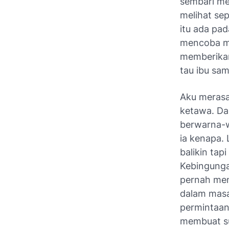
sembari me
melihat sep
itu ada pad
mencoba me
memberikan
tau ibu sam
Aku merasa 
ketawa. Dan
berwarna-w
ia kenapa.
balikin tap
Kebingunga
pernah menu
dalam masa
permintaan
membuat su