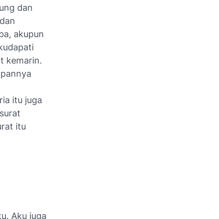
gung dan
 dan
iba, akupun
 kudapati
t kemarin.
kapannya
ia itu juga
surat
rat itu
ku. Aku juga