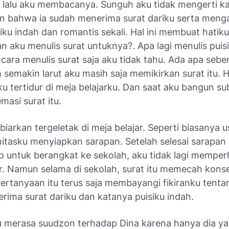
u, lalu aku membacanya. Sunguh aku tidak mengerti ka
 bahwa ia sudah menerima surat dariku serta meng
ku indah dan romantis sekali. Hal ini membuat hatik
n aku menulis surat untuknya?. Apa lagi menulis puisi
ara menulis surat saja aku tidak tahu. Ada apa sebe
semakin larut aku masih saja memikirkan surat itu. 
ku tertidur di meja belajarku. Dan saat aku bangun su
asi surat itu.
ubiarkan tergeletak di meja belajar. Seperti biasanya u
nitasku menyiapkan sarapan. Setelah selesai sarapan
ap untuk berangkat ke sekolah, aku tidak lagi memper
ar. Namun selama di sekolah, surat itu memecah konse
Pertanyaan itu terus saja membayangi fikiranku tenta
rima surat dariku dan katanya puisiku indah.
 merasa suudzon terhadap Dina karena hanya dia y