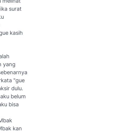
 melihat
ika surat
ku
u
gue kasih
alah
in yang
 sebenarnya
rkata "gue
ksir dulu.
 aku belum
aku bisa
 Mbak
 Mbak kan