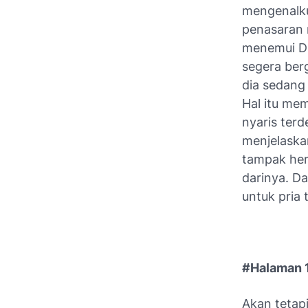
mengenalku
penasaran 
menemui Di
segera berg
dia sedang
Hal itu me
nyaris ter
menjelaskan
tampak her
darinya. D
untuk pria
#Halaman 
Akan tetapi