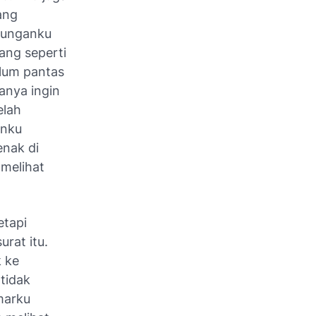
ang
ngunganku
ang seperti
elum pantas
anya ingin
elah
anku
enak di
 melihat
etapi
rat itu.
k ke
tidak
marku