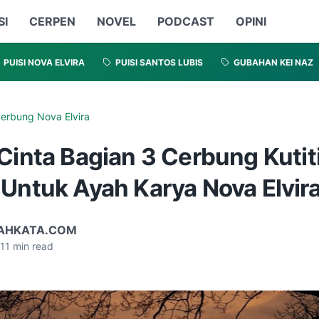
SI
CERPEN
NOVEL
PODCAST
OPINI
PUISI NOVA ELVIRA
PUISI SANTOS LUBIS
GUBAHAN KEI NAZ
erbung Nova Elvira
Cinta Bagian 3 Cerbung Kutit
 Untuk Ayah Karya Nova Elvir
AHKATA.COM
11
min read