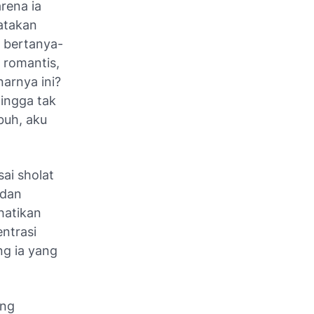
rena ia
atakan
u bertanya-
 romantis,
narnya ini?
Hingga tak
buh, aku
sai sholat
 dan
hatikan
ntrasi
ng ia yang
ang