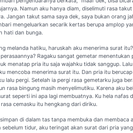
mbari pengendaranya berkata, "maaf dek, bisa bicar
ujarnya. Namun aku hanya diam, diselimuti rasa takut
a. Jangan takut sama saya dek, saya bukan orang jah
bari mengeluarkan secarik kertas berupa amplop ya
n hati dan bunga.
ng melanda hatiku, haruskah aku menerima surat itu? 
perasaannya? Ragaku sangat gemetar menentukan p
uk menatap pria itu saja wajahku tidak sanggup. Lal
ku mencoba menerima surat itu. Dan pria itu berucap
u lalu pergi. Setelah ia pergi rasa gemetarku juga be
un rasa bingung masih menyelimutiku. Karena aku b
rat seperti ini apa lagi membuatnya. Ku hela nafas 
rasa cemasku itu hengkang dari diriku.
kusimpan di dalam tas tanpa membuka dan membaca ap
sebelum tidur, aku teringat akan surat dari pria yang