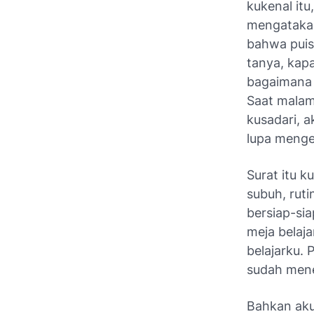
kukenal it
mengatakan
bahwa puisi
tanya, kapa
bagaimana c
Saat malam 
kusadari, a
lupa mengem
Surat itu k
subuh, ruti
bersiap-si
meja belaj
belajarku. 
sudah mene
Bahkan aku