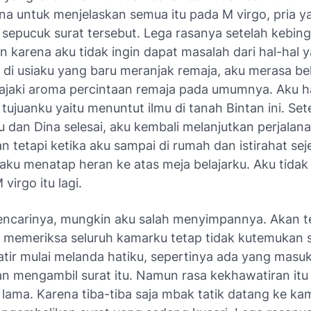
na untuk menjelaskan semua itu pada M virgo, pria y
sepucuk surat tersebut. Lega rasanya setelah kebi
 karena aku tidak ingin dapat masalah dari hal-hal y
gi di usiaku yang baru meranjak remaja, aku merasa b
ajaki aroma percintaan remaja pada umumnya. Aku h
tujuanku yaitu menuntut ilmu di tanah Bintan ini. Set
 dan Dina selesai, aku kembali melanjutkan perjalan
n tetapi ketika aku sampai di rumah dan istirahat sej
aku menatap heran ke atas meja belajarku. Aku tidak
 virgo itu lagi.
encarinya, mungkin aku salah menyimpannya. Akan t
u memeriksa seluruh kamarku tetap tidak kutemukan su
tir mulai melanda hatiku, sepertinya ada yang masu
n mengambil surat itu. Namun rasa kekhawatiran itu 
 lama. Karena tiba-tiba saja mbak tatik datang ke ka