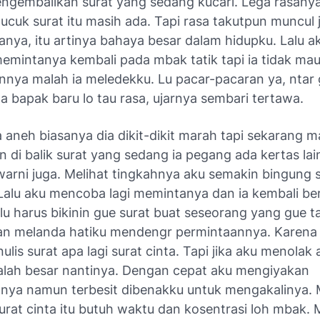
ngembalikan surat yang sedang kucari. Lega rasanya
ucuk surat itu masih ada. Tapi rasa takutpun muncul j
anya, itu artinya bahaya besar dalam hidupku. Lalu a
mintanya kembali pada mbak tatik tapi ia tidak ma
nya malah ia meledekku. Lu pacar-pacaran ya, ntar 
a bapak baru lo tau rasa, ujarnya sembari tertawa.
aneh biasanya dia dikit-dikit marah tapi sekarang m
 di balik surat yang sedang ia pegang ada kertas la
arni juga. Melihat tingkahnya aku semakin bingung
 Lalu aku mencoba lagi memintanya dan ia kembali be
i lu harus bikinin gue surat buat seseorang yang gue ta
n melanda hatiku mendengr permintaannya. Karena
lis surat apa lagi surat cinta. Tapi jika aku menolak 
lah besar nantinya. Dengan cepat aku mengiyakan
nya namun terbesit dibenakku untuk mengakalinya.
rat cinta itu butuh waktu dan kosentrasi loh mbak.