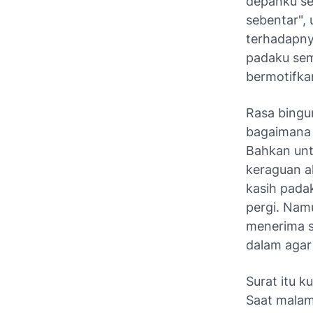
depanku se
sebentar", 
terhadapny
padaku sem
bermotifka
Rasa bingu
bagaimana 
Bahkan unt
keraguan a
kasih padak
pergi. Nam
menerima su
dalam agar 
Surat itu 
Saat malam 