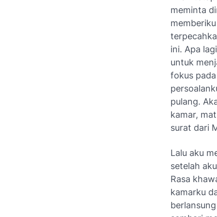
meminta di
memberiku 
terpecahkan
ini. Apa la
untuk menj
fokus pada 
persoalanku
pulang. Aka
kamar, mat
surat dari M
Lalu aku m
setelah ak
Rasa khawa
kamarku da
berlansung