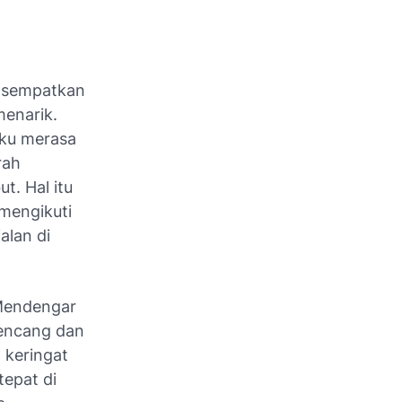
u sempatkan
menarik.
aku merasa
rah
t. Hal itu
mengikuti
alan di
 Mendengar
kencang dan
 keringat
tepat di