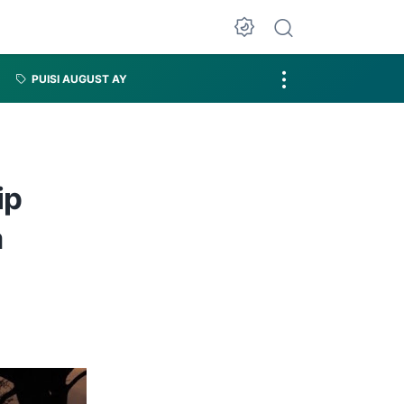
PUISI AUGUST AY
ip
a