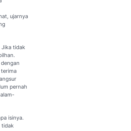
a
at, ujarnya
ng
Jika tidak
ilhan.
u dengan
 terima
rangsur
elum pernah
dalam-
a isinya.
 tidak